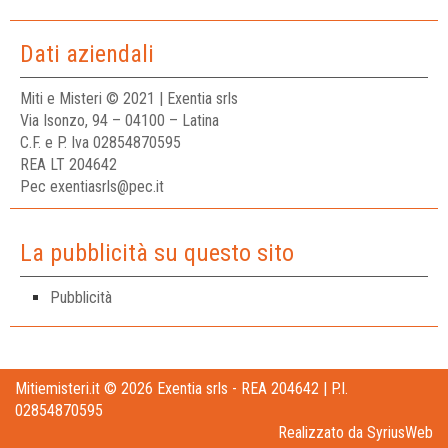
Dati aziendali
Miti e Misteri © 2021 | Exentia srls
Via Isonzo, 94 – 04100 – Latina
C.F. e P. Iva 02854870595
REA LT 204642
Pec exentiasrls@pec.it
La pubblicità su questo sito
Pubblicità
Mitiemisteri.it © 2026 Exentia srls - REA 204642 | P.I.
02854870595
Realizzato da
SyriusWeb