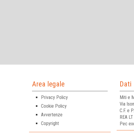
Area legale
Dati 
Privacy Policy
Miti e M
Via Iso
Cookie Policy
C.F. e 
Avvertenze
REA LT
Copyright
Pec exe