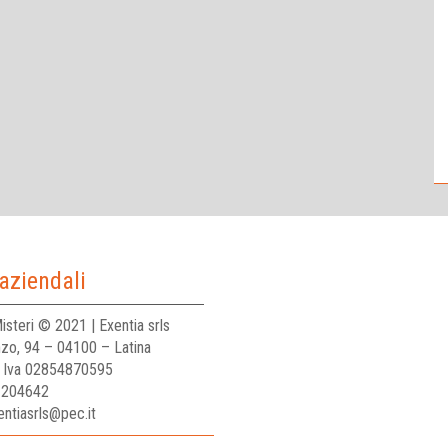
aziendali
isteri © 2021 | Exentia srls
nzo, 94 – 04100 – Latina
P. Iva 02854870595
 204642
ntiasrls@pec.it