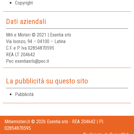
Copyright
Dati aziendali
Miti e Misteri © 2021 | Exentia srls
Via Isonzo, 94 – 04100 – Latina
C.F. e P. Iva 02854870595
REA LT 204642
Pec exentiasrls@pec.it
La pubblicità su questo sito
Pubblicità
Mitiemisteri.it © 2026 Exentia srls - REA 204642 | P.I.
02854870595